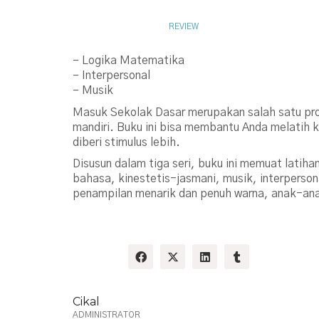
NOVEMBER 10, 2010
REVIEW
– Logika Matematika
– Interpersonal
– Musik
Masuk Sekolak Dasar merupakan salah satu pros
mandiri. Buku ini bisa membantu Anda melatih k
diberi stimulus lebih.
Disusun dalam tiga seri, buku ini memuat latiha
bahasa, kinestetis-jasmani, musik, interperso
penampilan menarik dan penuh warna, anak-ana
Share:
Cikal
ADMINISTRATOR