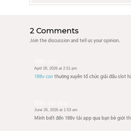
2 Comments
Join the discussion and tell us your opinion.
188v con
April 28, 2026 at 2:51 pm
188v con
thường xuyên tổ chức giải đấu slot h
188v tải app
June 26, 2026 at 1:53 am
Mình biết đến 188v tải app qua bạn bè giới 