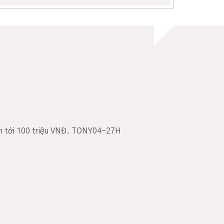
 lên tới 100 triệu VNĐ. TONY04-27H