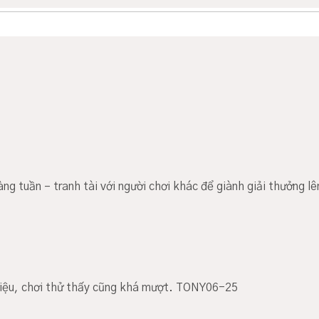
àng tuần – tranh tài với người chơi khác để giành giải thưởng
thiệu, chơi thử thấy cũng khá mượt. TONY06-25