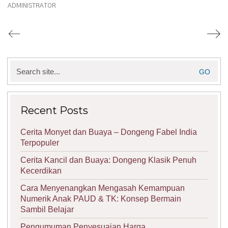
ADMINISTRATOR
Search
for:
Recent Posts
Cerita Monyet dan Buaya – Dongeng Fabel India
Terpopuler
Cerita Kancil dan Buaya: Dongeng Klasik Penuh
Kecerdikan
Cara Menyenangkan Mengasah Kemampuan
Numerik Anak PAUD & TK: Konsep Bermain
Sambil Belajar
Pengumuman Penyesuaian Harga