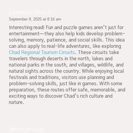
Lorenzo Greco
September 9, 2025 at 8:16 am
Interesting read! Fun and puzzle games aren’t just for
entertainment—they also help kids develop problem-
solving, memory, patience, and social skills. This idea
can also apply to real-life adventures, like exploring
Chad Regional Tourism Circuits
. These circuits take
travelers through deserts in the north, lakes and
national parks in the south, and villages, wildlife, and
natural sights across the country. While enjoying local
festivals and traditions, visitors use planning and
problem-solving skills, just like in games. With some
preparation, these routes offer safe, memorable, and
exciting ways to discover Chad’s rich culture and
nature.
Anonymous