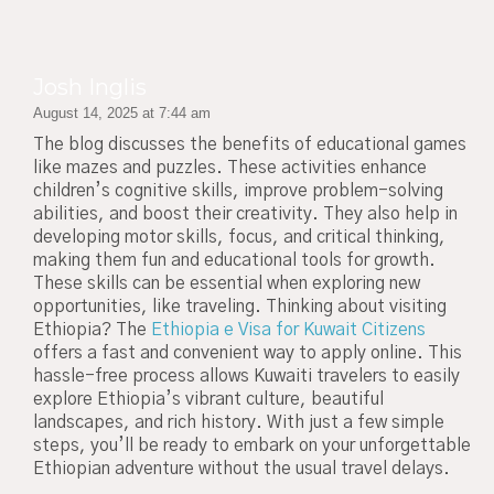
Josh Inglis
August 14, 2025 at 7:44 am
The blog discusses the benefits of educational games
like mazes and puzzles. These activities enhance
children’s cognitive skills, improve problem-solving
abilities, and boost their creativity. They also help in
developing motor skills, focus, and critical thinking,
making them fun and educational tools for growth.
These skills can be essential when exploring new
opportunities, like traveling. Thinking about visiting
Ethiopia? The
Ethiopia e Visa for Kuwait Citizens
offers a fast and convenient way to apply online. This
hassle-free process allows Kuwaiti travelers to easily
explore Ethiopia’s vibrant culture, beautiful
landscapes, and rich history. With just a few simple
steps, you’ll be ready to embark on your unforgettable
Ethiopian adventure without the usual travel delays.