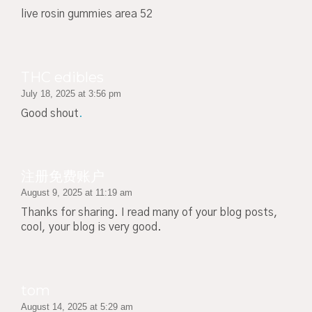
live rosin gummies area 52
THC edibles
July 18, 2025 at 3:56 pm
Good shout
.
注册免费账户
August 9, 2025 at 11:19 am
Thanks for sharing. I read many of your blog posts,
cool, your blog is very good.
tom
August 14, 2025 at 5:29 am