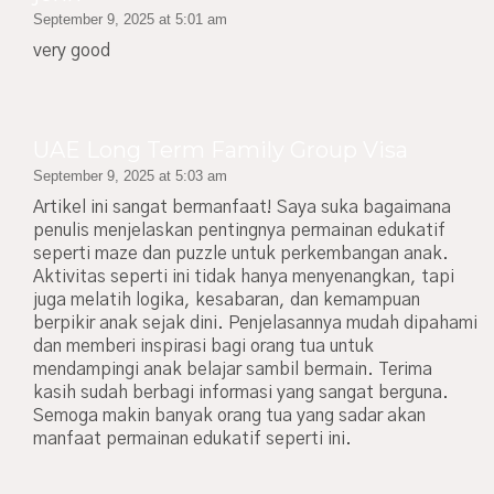
September 9, 2025 at 5:01 am
very good
UAE Long Term Family Group Visa
September 9, 2025 at 5:03 am
Artikel ini sangat bermanfaat! Saya suka bagaimana
penulis menjelaskan pentingnya permainan edukatif
seperti maze dan puzzle untuk perkembangan anak.
Aktivitas seperti ini tidak hanya menyenangkan, tapi
juga melatih logika, kesabaran, dan kemampuan
berpikir anak sejak dini. Penjelasannya mudah dipahami
dan memberi inspirasi bagi orang tua untuk
mendampingi anak belajar sambil bermain. Terima
kasih sudah berbagi informasi yang sangat berguna.
Semoga makin banyak orang tua yang sadar akan
manfaat permainan edukatif seperti ini.