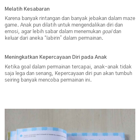
Melatih Kesabaran
Karena banyak rintangan dan banyak jebakan dalam maze
game. Anak pun dilatih untuk mengendalikan diri dan
emosi, agar lebih sabar dalam menemukan
goal
dan
keluar dari aneka ‘labirin’ dalam permainan.
Meningkatkan Kepercayaan Diri pada Anak
Ketika goal dalam permainan tercapai, anak-anak tidak
saja lega dan senang, Kepercayaan diri pun akan tumbuh
seiring banyak mencoba permainan ini.
Puzzle Game