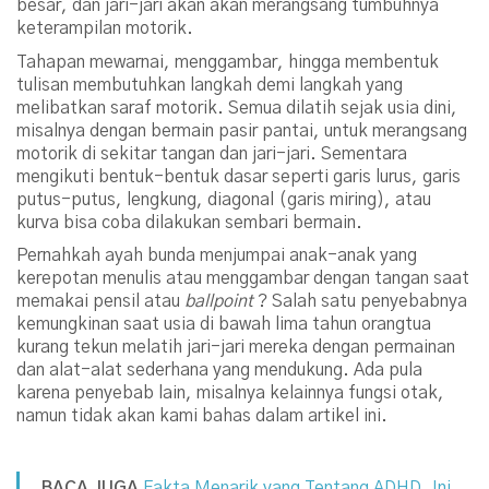
besar, dan jari-jari akan akan merangsang tumbuhnya
keterampilan motorik.
Tahapan mewarnai, menggambar, hingga membentuk
tulisan membutuhkan langkah demi langkah yang
melibatkan saraf motorik. Semua dilatih sejak usia dini,
misalnya dengan bermain pasir pantai, untuk merangsang
motorik di sekitar tangan dan jari-jari. Sementara
mengikuti bentuk-bentuk dasar seperti garis lurus, garis
putus-putus, lengkung, diagonal (garis miring), atau
kurva bisa coba dilakukan sembari bermain.
Pernahkah ayah bunda menjumpai anak-anak yang
kerepotan menulis atau menggambar dengan tangan saat
memakai pensil atau
ballpoint
? Salah satu penyebabnya
kemungkinan saat usia di bawah lima tahun orangtua
kurang tekun melatih jari-jari mereka dengan permainan
dan alat-alat sederhana yang mendukung. Ada pula
karena penyebab lain, misalnya kelainnya fungsi otak,
namun tidak akan kami bahas dalam artikel ini.
BACA JUGA
Fakta Menarik yang Tentang ADHD, Ini