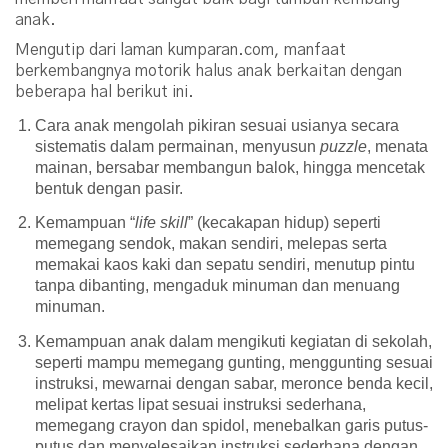
anak.
Mengutip dari laman kumparan.com, manfaat
berkembangnya motorik halus anak berkaitan dengan
beberapa hal berikut ini.
Cara anak mengolah pikiran sesuai usianya secara
sistematis dalam permainan, menyusun
puzzle
, menata
mainan, bersabar membangun balok, hingga mencetak
bentuk dengan pasir.
Kemampuan “
life skill
” (kecakapan hidup) seperti
memegang sendok, makan sendiri, melepas serta
memakai kaos kaki dan sepatu sendiri, menutup pintu
tanpa dibanting, mengaduk minuman dan menuang
minuman.
Kemampuan anak dalam mengikuti kegiatan di sekolah,
seperti mampu memegang gunting, menggunting sesuai
instruksi, mewarnai dengan sabar, meronce benda kecil,
melipat kertas lipat sesuai instruksi sederhana,
memegang crayon dan spidol, menebalkan garis putus-
putus dan menyelesaikan instruksi sederhana dengan