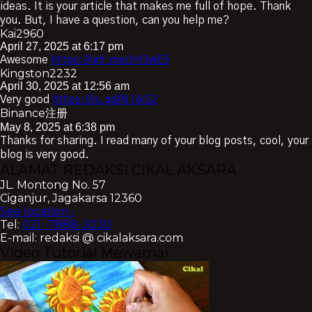
ideas. It is your article that makes me full of hope. Thank
you. But, I have a question, can you help me?
Kai2960
April 27, 2025 at 6:17 pm
Awesome
https://urlr.me/zH3wE5
Kingston2232
April 30, 2025 at 12:56 am
Very good
https://is.gd/N1ikS2
Binance注册
May 8, 2025 at 6:38 pm
Thanks for sharing. I read many of your blog posts, cool, your
blog is very good.
ALAMAT REDAKSI CIKAL AKSARA
JL. Montong No. 57
Ciganjur, Jagakarsa 12360
See location ›
Tel:
021 -7888-3030
E-mail: redaksi @ cikalaksara.com
Video Tutorial Mewarnai