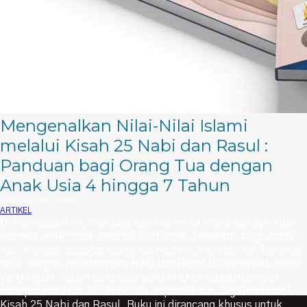
Mengenalkan Nilai-Nilai Islami
melalui Kisah 25 Nabi dan Rasul :
Panduan bagi Orang Tua dengan
Anak Usia 4 hingga 7 Tahun
OCTOBER 18, 2024
ARTIKEL
Di era modern ini, mengajarkan nilai-nilai moral dan spiritual
kepada anak-anak menjadi tantangan tersendiri bagi orang
tua. Namun, sebagai orang tua Muslim, membentuk karakter
anak dengan teladan para Nabi dan Rasul bisa menjadi solusi
yang tepat. Salah satu cara yang efektif adalah dengan
memperkenalkan kisah-kisah inspiratif dari Big Boardbook
Kisah 25 Nabi dan Rasul. Buku ini dirancang khusus untuk