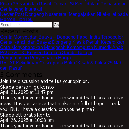
Kisah 25 Nabi dan Rasul: Temani Si Kecil dalam Petualangan
Cerita yang Interaktif
Newer Post
Dongeng Nusantara: Mengajarkan Nilai-nilai pada
Momen Hari Ibu
Search
for:
Recent Posts
Cerita Monyet dan Buaya – Dongeng Fabel India Terpopuler
Cerita Kancil dan Buaya: Dongeng Klasik Penuh Kecerdikan
Cara Menyenangkan Mengasah Kemampuan Numerik Anak
PAUD & TK: Konsep Bermain Sambil Belajar
Pengumuman Penyesuaian Harga
RALAT Kekeliruan Cetak pada Buku “Kisah & Fakta 25 Nabi
dan Rasul”
5 Comments
Join the discussion and tell us your opinion.
Skapa personligt konto
April 21, 2025 at 11:47 pm
Thank you for your sharing. I am worried that I lack creative
ideas. It is your article that makes me full of hope. Thank
you. But, I have a question, can you help me?
Skapa ett gratis konto
April 26, 2025 at 10:08 pm
Thank you for your sharing. I am worried that I lack creative