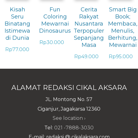
Kisah
Fun
Cerita
Smart Big
Seru
Coloring
Rakyat
Book;
Binatang
Mewarnai
Nusantara
Membaca,
Istimewa
Dinosaurus
Terpopuler
Menulis,
di Dunia
Sepanjang
Berhitung,
Rp
30.000
Masa
Mewarnai
Rp
77.000
Rp
49.000
Rp
95.000
ALAMAT REDAKSI CIKAL AKSARA
JL. Montong No. 57
Ciganjur, Jagakarsa 12360
See location ›
Tel:
021 -7888-3030
E-mail: redaksi @ cikalaksara.com