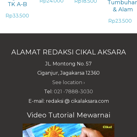
Rp
24.000
Rp
18.500
Tumbuha
TK A-B
& Alam
Rp
33.500
Rp
23.500
ALAMAT REDAKSI CIKAL AKSARA
JL. Montong No. 57
Ciganjur, Jagakarsa 12360
See location ›
Tel:
021 -7888-3030
E-mail: redaksi @ cikalaksara.com
Video Tutorial Mewarnai