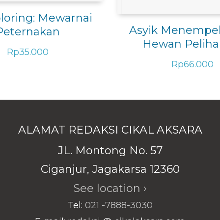
loring: Mewarnai
Asyik Menempel 
Peternakan
Hewan Peliha
Rp
35.000
Rp
66.000
ALAMAT REDAKSI CIKAL AKSARA
JL. Montong No. 57
Ciganjur, Jagakarsa 12360
See location ›
Tel:
021 -7888-3030