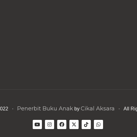
Penerbit Buku Anak
Cikal Aksara
 2022 ·
by
· All Ri