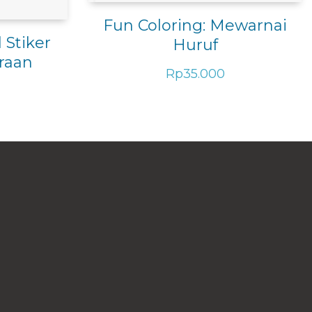
Fun Coloring: Mewarnai
Stiker
Huruf
raan
Rp
35.000