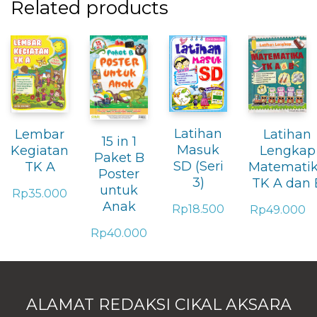
Related products
Latihan
Lembar
Latihan
15 in 1
Masuk
Kegiatan
Lengkap
Paket B
SD (Seri
TK A
Matemati
Poster
3)
TK A dan 
untuk
Rp
35.000
Anak
Rp
18.500
Rp
49.000
Rp
40.000
ALAMAT REDAKSI CIKAL AKSARA