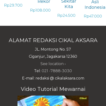
Sekitar
Rekor
Asli
Rp
29.700
Kita
Indonesia
Rp
108.000
Rp
24.500
Rp
47.000
ALAMAT REDAKSI CIKAL AKSARA
JL. Montong No. 57
Ciganjur, Jagakarsa 12360
See location ›
Tel:
021 -7888-3030
E-mail: redaksi @ cikalaksara.com
Video Tutorial Mewarnai