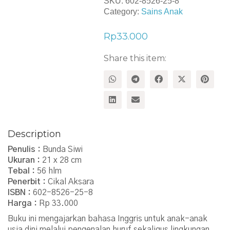
SKU:
602-8526-25-8
Category:
Sains Anak
Rp
33.000
Share this item:
Description
Penulis :
Bunda Siwi
Ukuran :
21 x 28 cm
Tebal :
56 hlm
Penerbit :
Cikal Aksara
ISBN :
602-8526-25-8
Harga :
Rp 33.000
Buku ini mengajarkan bahasa Inggris untuk anak-anak
usia dini melalui pengenalan huruf sekaligus lingkungan