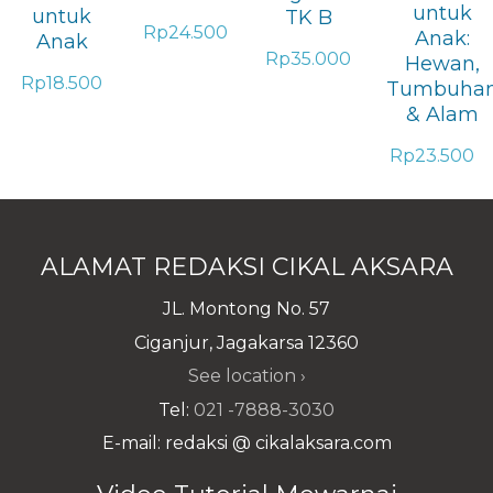
untuk
untuk
TK B
Rp
24.500
Anak:
Anak
Rp
35.000
Hewan,
Rp
18.500
Tumbuha
& Alam
Rp
23.500
ALAMAT REDAKSI CIKAL AKSARA
JL. Montong No. 57
Ciganjur, Jagakarsa 12360
See location ›
Tel:
021 -7888-3030
E-mail: redaksi @ cikalaksara.com