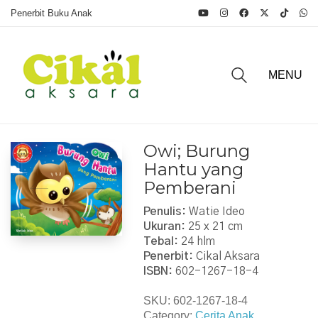
Penerbit Buku Anak
MENU
Owi; Burung
Hantu yang
Pemberani
Penulis:
Watie Ideo
Ukuran:
25 x 21 cm
Tebal:
24 hlm
Penerbit:
Cikal Aksara
ISBN:
602-1267-18-4
SKU:
602-1267-18-4
Category:
Cerita Anak