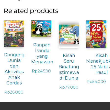
Related products
Panpan;
Panda
Dongeng
Kisah
Kisah
yang
Dunia
Seru
Menakjub
Menawan
dan
Binatang
25 Nabi 
Rp
24.500
Aktivitas
Istimewa
Rasul
Anak
di Dunia
Rp
54.000
Cerdas
Rp
77.000
Rp
26.000