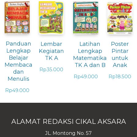
Panduan
Lembar
Latihan
Poster
Lengkap
Kegiatan
Lengkap
Pintar
Belajar
TK A
Matematika
untuk
Membaca
TK A dan B
Anak
Rp
35.000
dan
Rp
49.000
Rp
18.500
Menulis
Rp
49.000
ALAMAT REDAKSI CIKAL AKSARA
JL. Montong No. 57