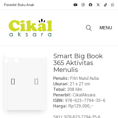
Penerbit Buku Anak
MENU
Smart Big Book
365 Aktivitas
Menulis
Penulis:
Fitri Nurul Aulia
Ukuran:
21 x 27 cm
Tebal:
208 hlm
Penerbit:
CikalAksara
ISBN:
978-623-7794-35-6
Harga:
Rp129.000,-
SKU:
978-623-7794-35-6