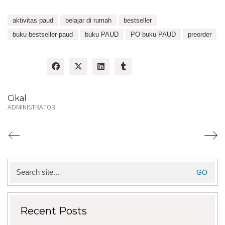
aktivitas paud
belajar di rumah
bestseller
buku bestseller paud
buku PAUD
PO buku PAUD
preorder
Share:
Cikal
ADMINISTRATOR
Search
for:
Recent Posts