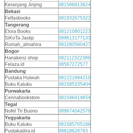
Keranjang Jinjing
081586813824
Bekasi
Felfasbooks
081932675322
Tangerang
Elora Books
081210801223
SiKoTa Jastip
089613177133
Rumah_almahira
081280560427
Bogor
Hanakenz shop
082112322389
Felaza.id
08567272577
Bandung
Pustaka Hulwah
081221894210
Buku Kaluku
081585335404
Purwakarta
Cennabookstore
081546414654
Tegal
Nofel Tri Buono
089674042579
Yogyakarta
Buku Kaluku
081585705188
Pustakadira.id
08818628793