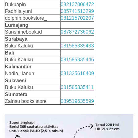
Bukuapin
082137006472
Fadhila yuni
085741513299
dolphin.bookstore_
081215702207
Lumajang
Sunshinebook.id
087872736062
Surabaya
Buku Kaluku
081585335433
Bali
Buku Kaluku
081585335446
Kalimantan
Nadia Hanun
081325618409
Sulawesi
Buku Kaluku
081585335411
Sumatera
Zainsu books store
089519635599