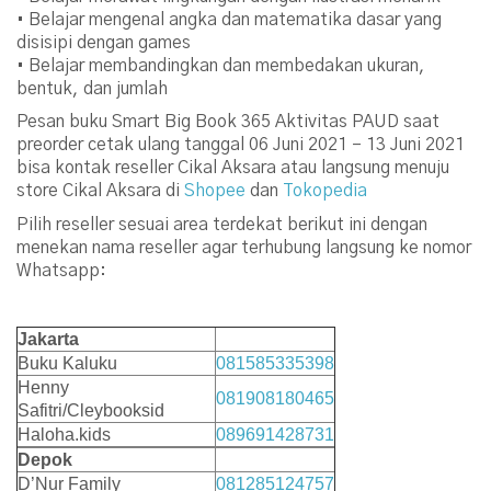
• Belajar mengenal angka dan matematika dasar yang
disisipi dengan games
• Belajar membandingkan dan membedakan ukuran,
bentuk, dan jumlah
Pesan buku Smart Big Book 365 Aktivitas PAUD saat
preorder cetak ulang tanggal 06 Juni 2021 – 13 Juni 2021
bisa kontak reseller Cikal Aksara atau langsung menuju
store Cikal Aksara di
Shopee
dan
Tokopedia
Pilih reseller sesuai area terdekat berikut ini dengan
menekan nama reseller agar terhubung langsung ke nomor
Whatsapp:
Jakarta
Buku Kaluku
081585335398
Henny
081908180465
Safitri/Cleybooksid
Haloha.kids
089691428731
Depok
D’Nur Family
081285124757