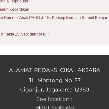
India Terpopuler
Penuh Kecerdikan
Numerik Anak PAUD & TK: Konsep Bermain Sambil Belajar
& Fakta 25 Nabi dan Rasul”
ALAMAT REDAKSI CIKAL AKSARA
JL. Montong No. 57
Ciganjur, Jagakarsa 12360
See location ›
Tel:
021 -7888-3030