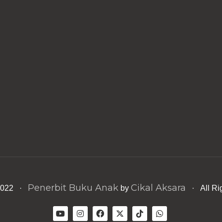
Penerbit Buku Anak
Cikal Aksara
 2022 ·
by
· All Ri