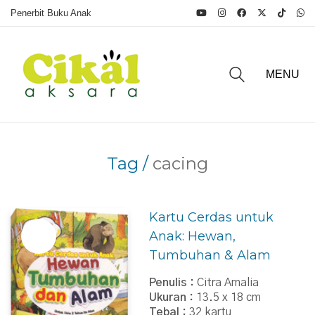
Penerbit Buku Anak
MENU
Tag /
cacing
Kartu Cerdas untuk
Anak: Hewan,
Tumbuhan & Alam
Penulis :
Citra Amalia
Ukuran :
13.5 x 18 cm
Tebal :
32 kartu