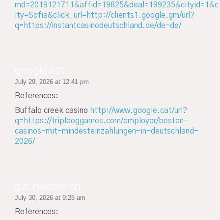
rnd=2019121711&affid=19825&deal=199235&cityid=1&c
ity=Sofia&click_url=http://clients1.google.gm/url?
q=https://instantcasinodeutschland.de/de-de/
google.cat
July 29, 2026 at 12:41 pm
References:
Buffalo creek casino
http://www.google.cat/url?
q=https://tripleoggames.com/employer/besten-
casinos-mit-mindesteinzahlungen-in-deutschland-
2026/
git.inkcore.cn
July 30, 2026 at 9:28 am
References: