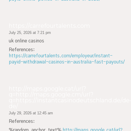
https://carrefourtalents.com
July 25, 2026 at 7:21 pm
uk online casinos
References:
https://carrefourtalents.com/employeur/instant-
payid-withdrawal-casinos-in-australia-fast-payouts/
http://maps.google.cat/url?
q=http://maps.google.cm/url?
q=https://instantcasinodeutschland.de/de
de/
July 29, 2026 at 12:45 am
References:
%random_anchor_text%
http://maps.google.cat/url?