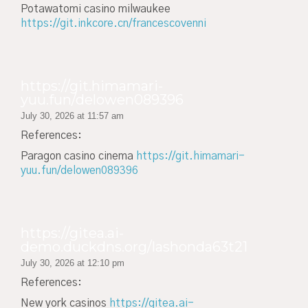
Potawatomi casino milwaukee
https://git.inkcore.cn/francescovenni
https://git.himamari-
yuu.fun/delowen089396
July 30, 2026 at 11:57 am
References:
Paragon casino cinema
https://git.himamari-
yuu.fun/delowen089396
https://gitea.ai-
demo.duckdns.org/lashonda63t21
July 30, 2026 at 12:10 pm
References:
New york casinos
https://gitea.ai-