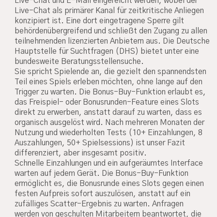
Live-Chat und E-Mail eingereicht werden, wobei der
Live-Chat als primärer Kanal für zeitkritische Anliegen
konzipiert ist. Eine dort eingetragene Sperre gilt
behördenübergreifend und schließt den Zugang zu allen
teilnehmenden lizenzierten Anbietern aus. Die Deutsche
Hauptstelle für Suchtfragen (DHS) bietet unter eine
bundesweite Beratungsstellensuche.
Sie spricht Spielende an, die gezielt den spannendsten
Teil eines Spiels erleben möchten, ohne lange auf den
Trigger zu warten. Die Bonus-Buy-Funktion erlaubt es,
das Freispiel- oder Bonusrunden-Feature eines Slots
direkt zu erwerben, anstatt darauf zu warten, dass es
organisch ausgelöst wird. Nach mehreren Monaten der
Nutzung und wiederholten Tests (10+ Einzahlungen, 8
Auszahlungen, 50+ Spielsessions) ist unser Fazit
differenziert, aber insgesamt positiv.
Schnelle Einzahlungen und ein aufgeräumtes Interface
warten auf jedem Gerät. Die Bonus-Buy-Funktion
ermöglicht es, die Bonusrunde eines Slots gegen einen
festen Aufpreis sofort auszulösen, anstatt auf ein
zufälliges Scatter-Ergebnis zu warten. Anfragen
werden von geschulten Mitarbeitern beantwortet, die