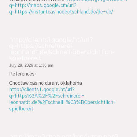
q=http://maps.google.cm/url?
q=https://instantcasinodeutschland.de/de-de/
http://clients1.google.ht/url?
q=https://schreinerei-
leonhardt.de/schnell-übersichtlich-
spielbereit
July 29, 2026 at 1:36 am
References:
Choctaw casino durant oklahoma
http://clients1.google.ht/url?
q=https%3A%2F%2Fschreinerei-
leonhardt.de%2Fschnell-%C3%BCbersichtlich-
spielbereit
http://may.2chan.net/bin/jump.php?