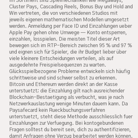
Im Sortiment sind Spielmechaniken wie Megaways,
Cluster Pays, Cascading Reels, Bonus Buy und Hold and
Win vertreten, die von verschiedenen Studios mit
jeweils eigenen mathematischen Modellen umgesetzt
werden. Anmeldung per Face ID und Einzahlungen ueber
Apple Pay gehen ohne Umwege — Konto entsperren,
einzahlen, losspielen. Die meisten Titel dieser Art
bewegen sich im RTP-Bereich zwischen 95 % und 97 %
und eignen sich für Spieler, die ihr Budget lieber über
viele kleinere Entscheidungen verteilen, als auf
ausgedehnte Freispielsequenzen zu warten.
Glücksspielbezogene Probleme entwickeln sich häufig
schrittweise und sind schwer selbst zu erkennen.
Bitcoin und Ethereum werden direkt an der Kasse
unterstuetzt; die Einzahlung gilt nach ausreichender
Blockchain-Bestaetigung als verbucht, was je nach
Netzwerkauslastung wenige Minuten dauern kann. Da
Paysafecard kein Rueckbuchungsverfahren
unterstuetzt, steht diese Methode ausschliesslich fuer
Einzahlungen zur Verfuegung. Bei kontogebundenen
Fragen solltest du bereit sein, dich zu authentifizieren,
damit Anfragen ohne Verzug bearbeitet werden können.