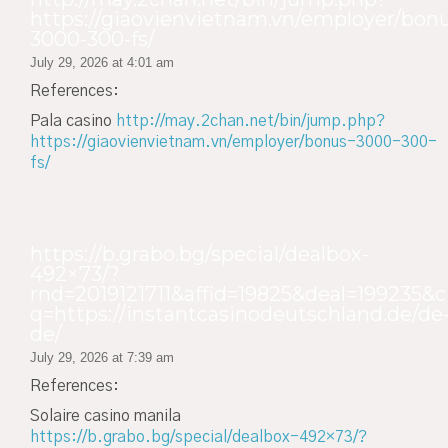
https://giaovienvietnam.vn/employer/bon
3000-300-fs/
July 29, 2026 at 4:01 am
References:
Pala casino
http://may.2chan.net/bin/jump.php?
https://giaovienvietnam.vn/employer/bonus-3000-300-
fs/
https://b.grabo.bg/special/dealbox-
492×73/?
rnd=2019121711&affid=19825&deal=199235&cit
q=https://instantcasinodeutschland.de/de
de/
July 29, 2026 at 7:39 am
References:
Solaire casino manila
https://b.grabo.bg/special/dealbox-492×73/?