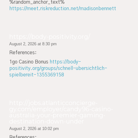
%random_anchor_text%
https://meet.riskreduction.net/madisonbennett
https://body-positivity.org/
August 2, 2026 at 8:30 pm
References:
1go Casino Bonus
https://body-
positivity.org/groups/schnell-ubersichtlich-
spielbereit-1355369158
http://jobs.atlanticconcierge-
gy.com/employer/candy96-casino-
australia-your-premier-gaming-
destination-down-under
August 2, 2026 at 10:02 pm
References: