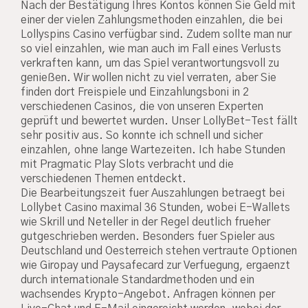
Nach der Bestätigung Ihres Kontos können Sie Geld mit
einer der vielen Zahlungsmethoden einzahlen, die bei
Lollyspins Casino verfügbar sind. Zudem sollte man nur
so viel einzahlen, wie man auch im Fall eines Verlusts
verkraften kann, um das Spiel verantwortungsvoll zu
genießen. Wir wollen nicht zu viel verraten, aber Sie
finden dort Freispiele und Einzahlungsboni in 2
verschiedenen Casinos, die von unseren Experten
geprüft und bewertet wurden. Unser LollyBet-Test fällt
sehr positiv aus. So konnte ich schnell und sicher
einzahlen, ohne lange Wartezeiten. Ich habe Stunden
mit Pragmatic Play Slots verbracht und die
verschiedenen Themen entdeckt.
Die Bearbeitungszeit fuer Auszahlungen betraegt bei
Lollybet Casino maximal 36 Stunden, wobei E-Wallets
wie Skrill und Neteller in der Regel deutlich frueher
gutgeschrieben werden. Besonders fuer Spieler aus
Deutschland und Oesterreich stehen vertraute Optionen
wie Giropay und Paysafecard zur Verfuegung, ergaenzt
durch internationale Standardmethoden und ein
wachsendes Krypto-Angebot. Anfragen können per