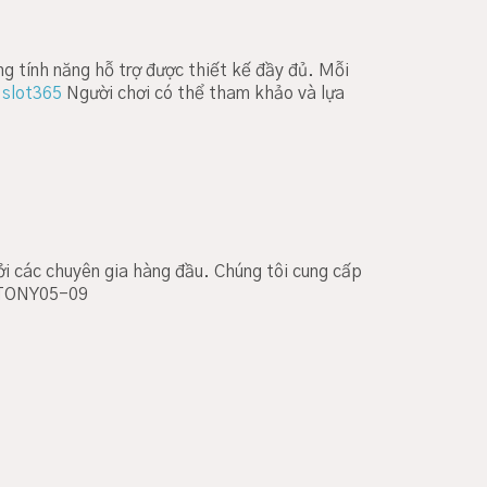
ng tính năng hỗ trợ được thiết kế đầy đủ. Mỗi
.
slot365
Người chơi có thể tham khảo và lựa
i các chuyên gia hàng đầu. Chúng tôi cung cấp
. TONY05-09