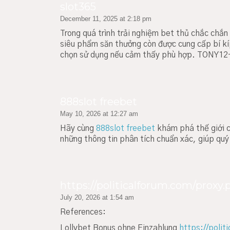
slot365
December 11, 2025 at 2:18 pm
Trong quá trình trải nghiệm bet thủ chắc chắn
siêu phẩm săn thưởng còn được cung cấp bí kí
chọn sử dụng nếu cảm thấy phù hợp. TONY1
888slot freebet
May 10, 2026 at 12:27 am
Hãy cùng
888slot freebet
khám phá thế giới c
những thông tin phân tích chuẩn xác, giúp qu
https://politicalforum.com/proxy.
July 20, 2026 at 1:54 am
References:
Lollybet Bonus ohne Einzahlung
https://polit