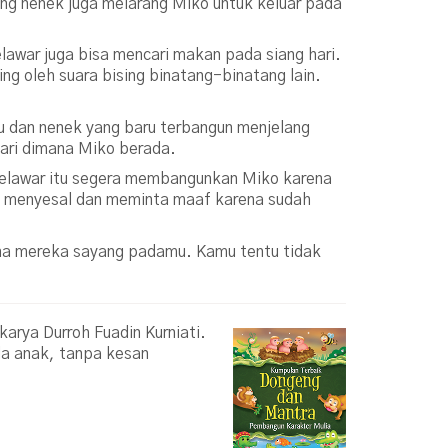
ng nenek juga melarang Miko untuk keluar pada
lawar juga bisa mencari makan pada siang hari.
g oleh suara bising binatang-binatang lain.
u dan nenek yang baru terbangun menjelang
ari dimana Miko berada.
elelawar itu segera membangunkan Miko karena
t menyesal dan meminta maaf karena sudah
ena mereka sayang padamu. Kamu tentu tidak
karya Durroh Fuadin Kurniati.
da anak, tanpa kesan