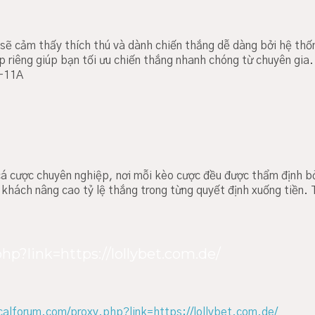
 sẽ cảm thấy thích thú và dành chiến thắng dễ dàng bởi hệ thố
p riêng giúp bạn tối ưu chiến thắng nhanh chóng từ chuyên gia
2-11A
á cược chuyên nghiệp, nơi mỗi kèo cược đều được thẩm định bở
ý khách nâng cao tỷ lệ thắng trong từng quyết định xuống tiền
php?link=https://lollybet.com.de/
icalforum.com/proxy.php?link=https://lollybet.com.de/