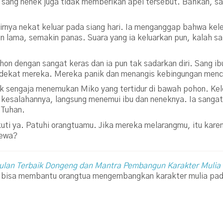
sang nenek juga tidak memberikan apel tersebut. Bahkan, sa
rnya nekat keluar pada siang hari. Ia menganggap bahwa kele
lama, semakin panas. Suara yang ia keluarkan pun, kalah sain
on dengan sangat keras dan ia pun tak sadarkan diri. Sang ib
 dekat mereka. Mereka panik dan menangis kebingungan menc
dak sengaja menemukan Miko yang tertidur di bawah pohon. K
 kesalahannya, langsung menemui ibu dan neneknya. Ia sanga
 Tuhan.
kuti ya. Patuhi orangtuamu. Jika mereka melarangmu, itu kar
cewa?
lan Terbaik Dongeng dan Mantra Pembangun Karakter Mulia
ng bisa membantu orangtua mengembangkan karakter mulia pa