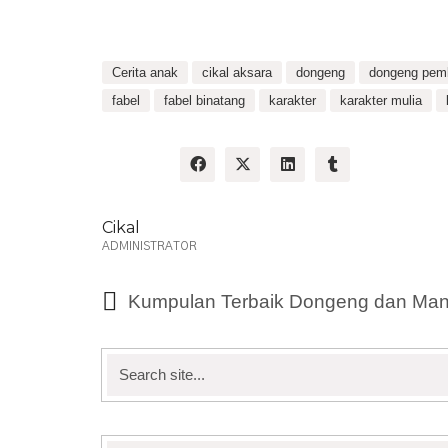
Cerita anak
cikal aksara
dongeng
dongeng pemb
fabel
fabel binatang
karakter
karakter mulia
Share:
Cikal
ADMINISTRATOR
Kumpulan Terbaik Dongeng dan Man
Search
for: