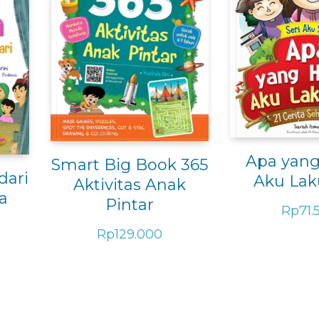
Apa yang
Smart Big Book 365
dari
Aku Lak
Aktivitas Anak
a
Pintar
Rp
71.
Rp
129.000