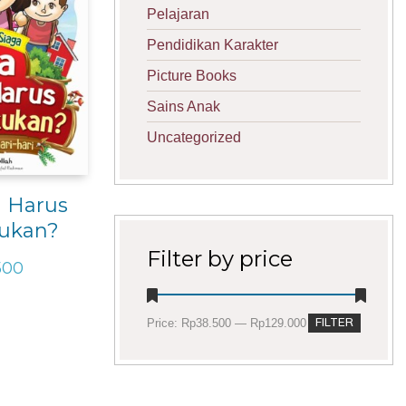
Pelajaran
Pendidikan Karakter
Picture Books
Sains Anak
Uncategorized
 Harus
ukan?
Filter by price
500
Min
Max
Price:
Rp38.500
—
Rp129.000
FILTER
price
price