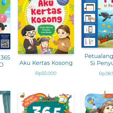
Petualang
 365
Aku Kertas Kosong
Si Peny
UD
Rp
55.000
Rp
38.