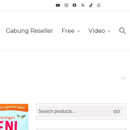
Gabung Reseller
Free
Video
Search
GO
for: