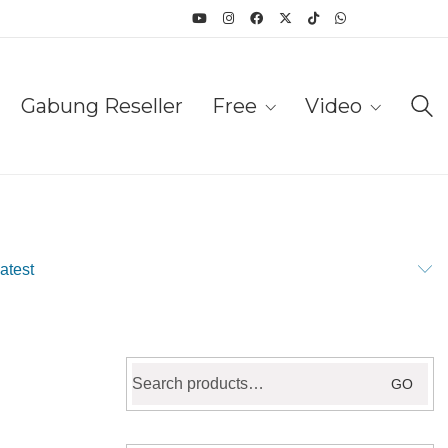
Gabung Reseller
Free
Video
latest
Search
GO
for: