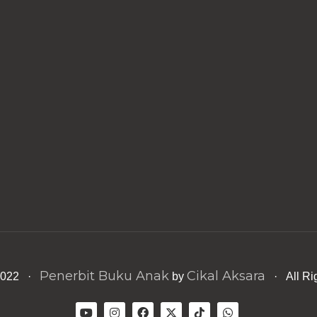
Penerbit Buku Anak
Cikal Aksara
 2022 ·
by
· All Ri