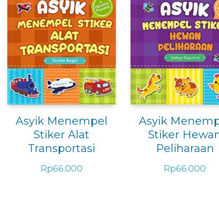
Asyik Menempel
Asyik Menemp
Stiker Alat
Stiker Hewa
Transportasi
Peliharaan
Rp
66.000
Rp
66.000