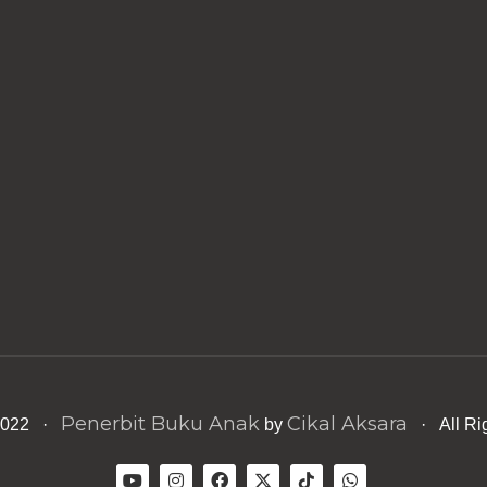
Penerbit Buku Anak
Cikal Aksara
 2022 ·
by
· All Ri