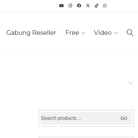
Gabung Reseller
Free
Video
Search
GO
for: