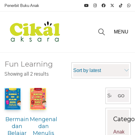
Penerbit Buku Anak
MENU
Fun Learning
Sort by latest
Sorted
Showing all 2 results
by
latest
Search
GO
for:
Catego
Bermain
Mengenal
dan
dan
Anak
Belajar
Menulis