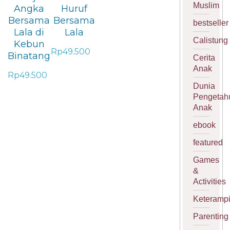
Muslim
Angka
Huruf
Bersama
Bersama
bestseller
Lala di
Lala
Calistung
Kebun
Rp
49.500
Binatang
Cerita
Anak
Rp
49.500
Dunia
Pengetah
Anak
ebook
featured
Games
&
Activities
Keterampi
Parenting