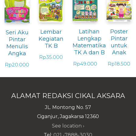
Latihan
Poster
Lembar
Seri Aku
Lengkap
Pintar
Kegiatan
Pintar
Matematika
untuk
TK B
Menulis
TK A dan B
Anak
Angka
Rp
35.000
Rp
49.000
Rp
18.500
Rp
20.000
ALAMAT REDAKSI CIKAL AKSARA
JL. Montong No. 57
Ciganjur, Jagakarsa 12360
See location ›
Tel:
021 -7888-3030