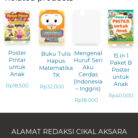
Poster
Mengenal
Buku Tulis
15 in 1
Pintar
Huruf: Seri
Hapus
Paket B
untuk
Aku
Matematika
Poster
Anak
Cerdas
TK
untuk
(Indonesia
Anak
Rp
18.500
Rp
32.000
– Inggris)
Rp
40.000
Rp
18.000
ALAMAT REDAKSI CIKAL AKSARA