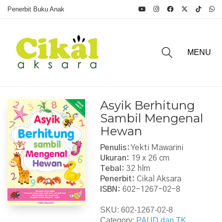
Penerbit Buku Anak
MENU
Asyik Berhitung
Sambil Mengenal
Hewan
Penulis:
Yekti Mawarini
Ukuran:
19 x 26 cm
Tebal:
32 hlm
Penerbit:
Cikal Aksara
ISBN:
602-1267-02-8
SKU:
602-1267-02-8
Category:
PAUD dan TK