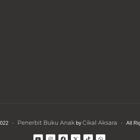
Penerbit Buku Anak
Cikal Aksara
 2022 ·
by
· All Ri