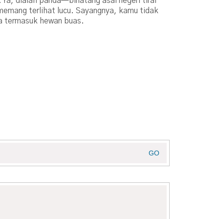
 Ya, dialah panda—binatang asal negeri tirai
memang terlihat lucu. Sayangnya, kamu tidak
a termasuk hewan buas.