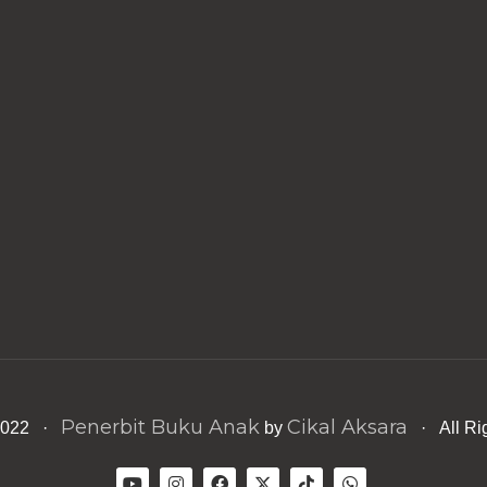
Penerbit Buku Anak
Cikal Aksara
 2022 ·
by
· All Ri