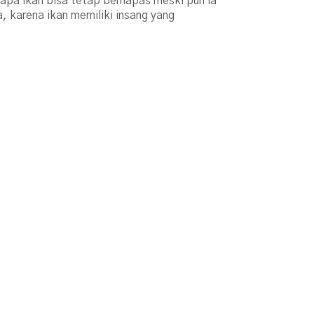
gapa ikan bisa tetap bernapas meski pun ia
, karena ikan memiliki insang yang