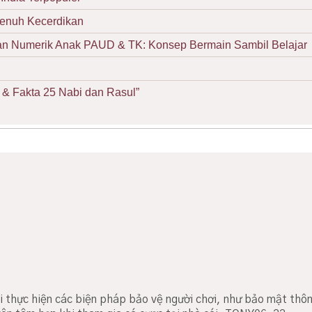
Penuh Kecerdikan
Numerik Anak PAUD & TK: Konsep Bermain Sambil Belajar
& Fakta 25 Nabi dan Rasul”
 thực hiện các biện pháp bảo vệ người chơi, như bảo mật thôn