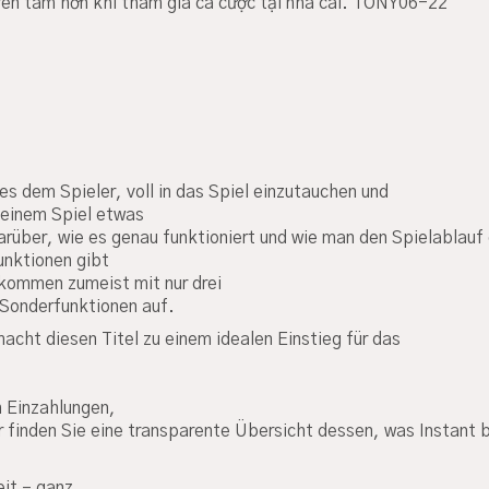
 yên tâm hơn khi tham gia cá cược tại nhà cái. TONY06-22
es dem Spieler, voll in das Spiel einzutauchen und
 einem Spiel etwas
über, wie es genau funktioniert und wie man den Spielablauf 
unktionen gibt
e kommen zumeist mit nur drei
 Sonderfunktionen auf.
macht diesen Titel zu einem idealen Einstieg für das
 Einzahlungen,
 finden Sie eine transparente Übersicht dessen, was Instant 
eit – ganz