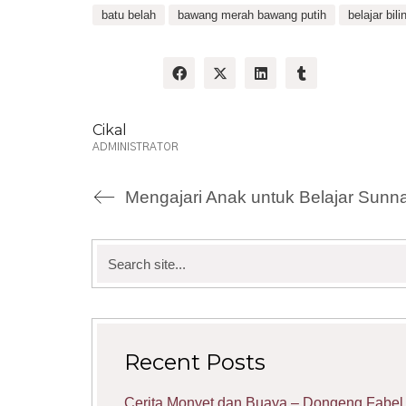
batu belah
bawang merah bawang putih
belajar bil
Share:
Cikal
ADMINISTRATOR
Search
for:
Recent Posts
Cerita Monyet dan Buaya – Dongeng Fabel 