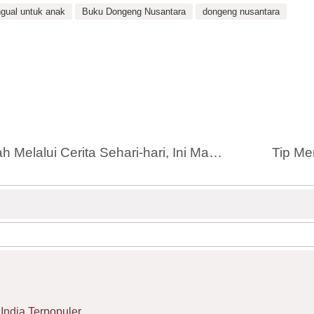
ingual untuk anak
Buku Dongeng Nusantara
dongeng nusantara
Mengajari Anak untuk Belajar Sunnah Melalui Cerita Sehari-hari, Ini Manfaatnya
India Terpopuler