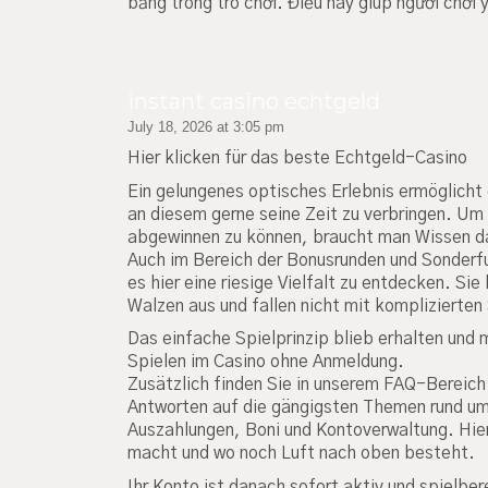
bằng trong trò chơi. Điều này giúp người chơi
instant casino echtgeld
July 18, 2026 at 3:05 pm
Hier klicken für das beste Echtgeld-Casino
Ein gelungenes optisches Erlebnis ermöglicht 
an diesem gerne seine Zeit zu verbringen. Um
abgewinnen zu können, braucht man Wissen dar
Auch im Bereich der Bonusrunden und Sonderf
es hier eine riesige Vielfalt zu entdecken. Si
Walzen aus und fallen nicht mit komplizierten
Das einfache Spielprinzip blieb erhalten und 
Spielen im Casino ohne Anmeldung.
Zusätzlich finden Sie in unserem FAQ-Bereich
Antworten auf die gängigsten Themen rund um
Auszahlungen, Boni und Kontoverwaltung. Hier
macht und wo noch Luft nach oben besteht.
Ihr Konto ist danach sofort aktiv und spielber