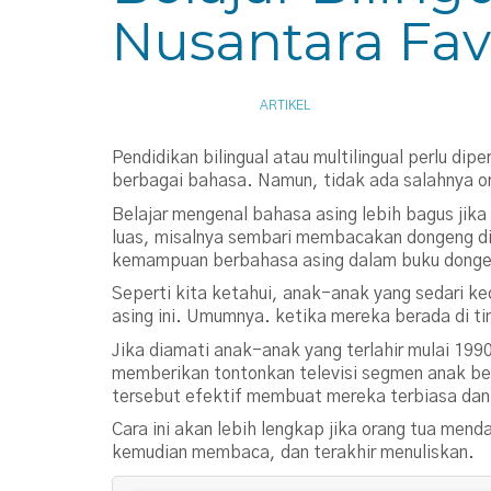
Nusantara Fav
NOVEMBER 13, 2018
ARTIKEL
Pendidikan bilingual atau multilingual perlu d
berbagai bahasa. Namun, tidak ada salahnya or
Belajar mengenal bahasa asing lebih bagus jika 
luas, misalnya sembari membacakan dongeng di
kemampuan berbahasa asing dalam buku dongeng
Seperti kita ketahui, anak-anak yang sedari k
asing ini. Umumnya. ketika mereka berada di t
Jika diamati anak-anak yang terlahir mulai 199
memberikan tontonkan televisi segmen anak ber
tersebut efektif membuat mereka terbiasa dan 
Cara ini akan lebih lengkap jika orang tua men
kemudian membaca, dan terakhir menuliskan.