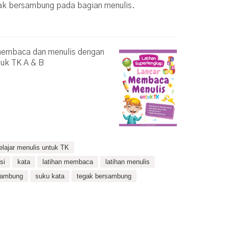
ak bersambung pada bagian menulis.
 membaca dan menulis dengan
tuk TK A & B
elajar menulis untuk TK
si
kata
latihan membaca
latihan menulis
rsambung
suku kata
tegak bersambung