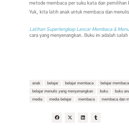
metode membaca per suku kata dan pemilihan k
Yuk, kita latih anak untuk membaca dan menulis 
Latihan Superlengkap Lancar Membaca & Menul
cara yang menyenangkan. Buku ini adalah sala
anak
belajar
belajar membaca
belajar membaca
belajar menulis yang menyenangkan
buku
buku an
media
media belajar
membaca
membaca dan me
Share: