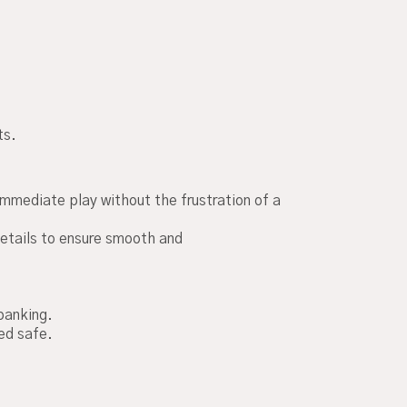
ts.
immediate play without the frustration of a
 details to ensure smooth and
banking.
ed safe.