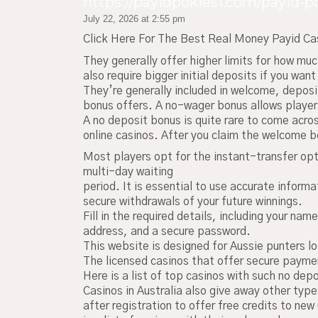
https://payidpokies1.com/payid-
July 22, 2026 at 2:55 pm
Click Here For The Best Real Money Payid Ca
They generally offer higher limits for how mu
also require bigger initial deposits if you wan
They’re generally included in welcome, deposi
bonus offers. A no-wager bonus allows players
A no deposit bonus is quite rare to come acro
online casinos. After you claim the welcome bo
Most players opt for the instant-transfer opt
multi-day waiting
period. It is essential to use accurate inform
secure withdrawals of your future winnings.
Fill in the required details, including your nam
address, and a secure password.
This website is designed for Aussie punters l
The licensed casinos that offer secure payme
Here is a list of top casinos with such no dep
Casinos in Australia also give away other typ
after registration to offer free credits to new