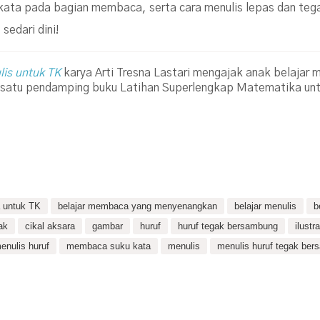
ata pada bagian membaca, serta cara menulis lepas dan teg
sedari dini!
is untuk TK
karya Arti Tresna Lastari mengajak anak belajar
h satu pendamping buku Latihan Superlengkap Matematika un
 untuk TK
belajar membaca yang menyenangkan
belajar menulis
b
ak
cikal aksara
gambar
huruf
huruf tegak bersambung
ilustra
nulis huruf
membaca suku kata
menulis
menulis huruf tegak be